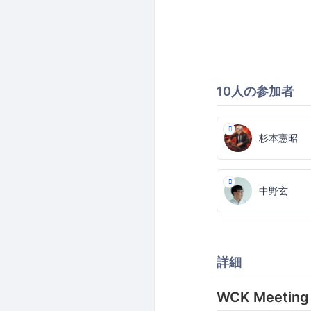
10人の参加者
杉本憲昭
中野玄
詳細
WCK Meeti