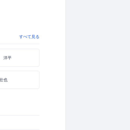
すべて見る
 洋平
壮也