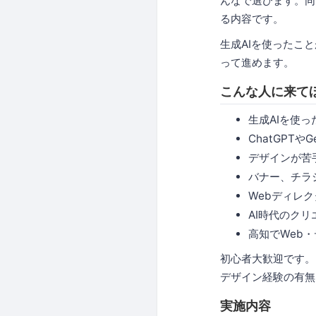
んなで選びます。同
る内容です。
生成AIを使ったこと
って進めます。
こんな人に来て
生成AIを使
ChatGPT
デザインが苦
バナー、チラ
Webディレ
AI時代のク
高知でWeb
初心者大歓迎です。
デザイン経験の有無
実施内容